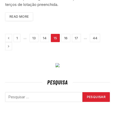
terços de lotação preenchida.
READ MORE
Previous
…
…
1
13
14
15
16
17
44
Next
PESQUISA