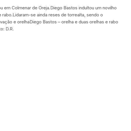
izou em Colmenar de Oreja.Diego Bastos indultou um novilho
e rabo.Lidaram-se ainda reses de torrealta, sendo o
ovação e orelhaDiego Bastos – orelha e duas orelhas e rabo
o: D.R.