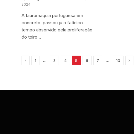
2024
A tauromaquia portuguesa em
concreto, passou já o fatídico
tempo absorvido pela proliferação
do toiro…
Previous
Ne
…
…
1
3
4
5
6
7
10