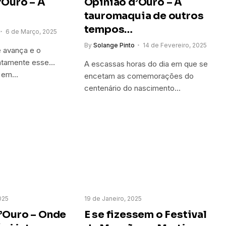
’Ouro – A
Opinião d’Ouro – A
tauromaquia de outros
tempos…
6 de Março, 2025
By
Solange Pinto
14 de Fevereiro, 2025
 avança e o
atamente esse…
A escassas horas do dia em que se
ho em…
encetam as comemorações do
centenário do nascimento…
025
19 de Janeiro, 2025
’Ouro – Onde
E se fizessem o Festival