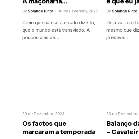
A maçonaria…
é que eu j
By
Solange Pinto
10 de Fevereiro, 2025
By
Solange Pinto
Creio que não será errado dizê-lo,
Déjà vu… um f
que o mundo está transviado. A
mesmo que dize
poucos dias de…
já estive…
29 de Dezembro, 2024
23 de Dezembro,
Os factos que
Balanço d
marcaram a temporada
– Cavalei