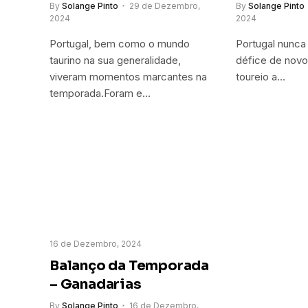
By
Solange Pinto
29 de Dezembro,
By
Solange Pinto
2024
2024
Portugal, bem como o mundo
Portugal nunca
taurino na sua generalidade,
défice de novo
viveram momentos marcantes na
toureio a…
temporada.Foram e…
16 de Dezembro, 2024
Balanço da Temporada
– Ganadarias
By
Solange Pinto
16 de Dezembro,