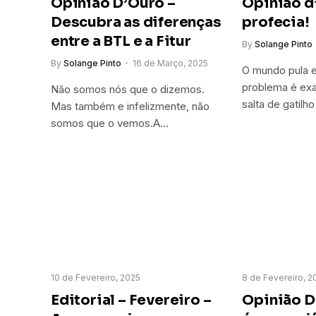
Opinião D’Ouro –
Opinião d
Descubra as diferenças
profecia!
entre a BTL e a Fitur
By
Solange Pinto
By
Solange Pinto
16 de Março, 2025
O mundo pula e
problema é ex
Não somos nós que o dizemos.
salta de gatil
Mas também e infelizmente, não
somos que o vemos.A…
10 de Fevereiro, 2025
8 de Fevereiro, 2
Editorial – Fevereiro –
Opinião D