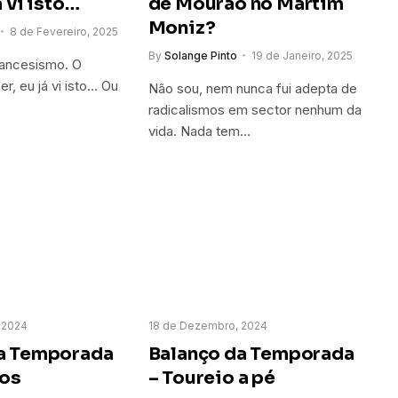
á vi isto…
de Mourão no Martim
Moniz?
8 de Fevereiro, 2025
By
Solange Pinto
19 de Janeiro, 2025
rancesismo. O
r, eu já vi isto… Ou
Não sou, nem nunca fui adepta de
radicalismos em sector nenhum da
vida. Nada tem…
 2024
18 de Dezembro, 2024
a Temporada
Balanço da Temporada
ros
– Toureio a pé