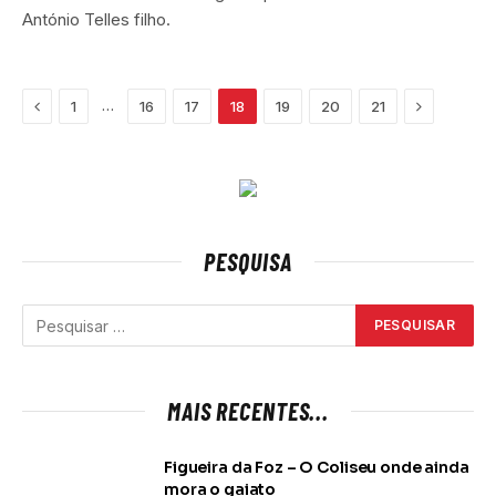
António Telles filho.
Previous
Next
…
1
16
17
18
19
20
21
PESQUISA
MAIS RECENTES...
Figueira da Foz – O Coliseu onde ainda
mora o gaiato