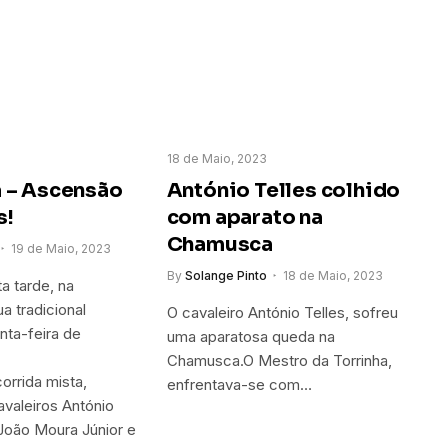
18 de Maio, 2023
 – Ascensão
António Telles colhido
s!
com aparato na
Chamusca
19 de Maio, 2023
By
Solange Pinto
18 de Maio, 2023
a tarde, na
a tradicional
O cavaleiro António Telles, sofreu
nta-feira de
uma aparatosa queda na
Chamusca.O Mestro da Torrinha,
orrida mista,
enfrentava-se com…
avaleiros António
 João Moura Júnior e