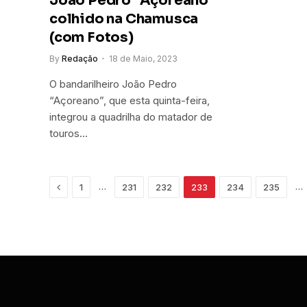
João Pedro “Açoreano”
colhido na Chamusca
(com Fotos)
By
Redação
18 de Maio, 2023
O bandarilheiro João Pedro
“Açoreano”, que esta quinta-feira,
integrou a quadrilha do matador de
touros…
Previous
…
…
1
231
232
233
234
235