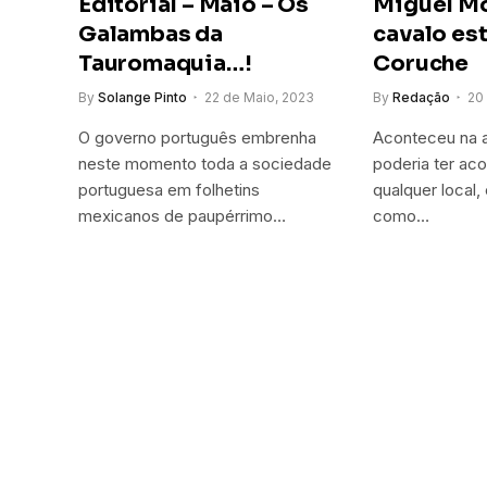
Editorial – Maio – Os
Miguel M
Galambas da
cavalo es
Tauromaquia…!
Coruche
By
Solange Pinto
22 de Maio, 2023
By
Redação
20
O governo português embrenha
Aconteceu na 
neste momento toda a sociedade
poderia ter ac
portuguesa em folhetins
qualquer local
mexicanos de paupérrimo…
como…