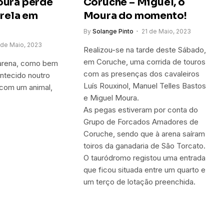
oura perde
Coruche – Miguel, o
trela em
Moura do momento!
By
Solange Pinto
21 de Maio, 2023
 de Maio, 2023
Realizou-se na tarde deste Sábado,
em Coruche, uma corrida de touros
arena, como bem
com as presenças dos cavaleiros
ontecido noutro
Luís Rouxinol, Manuel Telles Bastos
, com um animal,
e Miguel Moura.
As pegas estiveram por conta do
Grupo de Forcados Amadores de
Coruche, sendo que à arena saíram
toiros da ganadaria de São Torcato.
O tauródromo registou uma entrada
que ficou situada entre um quarto e
um terço de lotação preenchida.