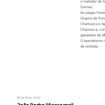
o matador de t
Gomes.
As pegas fora
Grupos de For
Chamusca e A
Chamusca, com
ganadaria de M
O tauródromo r
de entrada.
18 de Maio, 2023