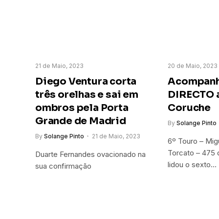
21 de Maio, 2023
20 de Maio, 2023
Diego Ventura corta
Acompan
três orelhas e sai em
DIRECTO a
ombros pela Porta
Coruche
Grande de Madrid
By
Solange Pinto
By
Solange Pinto
21 de Maio, 2023
6º Touro – Mig
Torcato – 475 
Duarte Fernandes ovacionado na
lidou o sexto…
sua confirmação