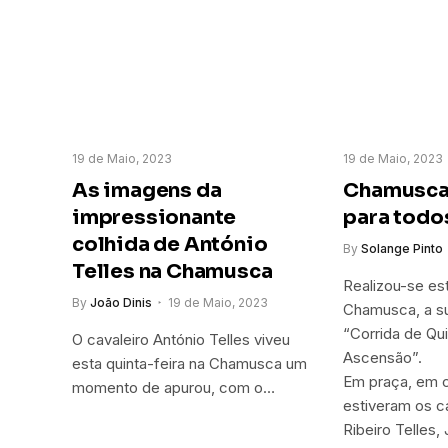
19 de Maio, 2023
19 de Maio, 2023
As imagens da
Chamusca
impressionante
para todo
colhida de António
By
Solange Pinto
Telles na Chamusca
Realizou-se est
By
João Dinis
19 de Maio, 2023
Chamusca, a su
“Corrida de Qui
O cavaleiro António Telles viveu
Ascensão”.
esta quinta-feira na Chamusca um
Em praça, em c
momento de apurou, com o…
estiveram os c
Ribeiro Telles,