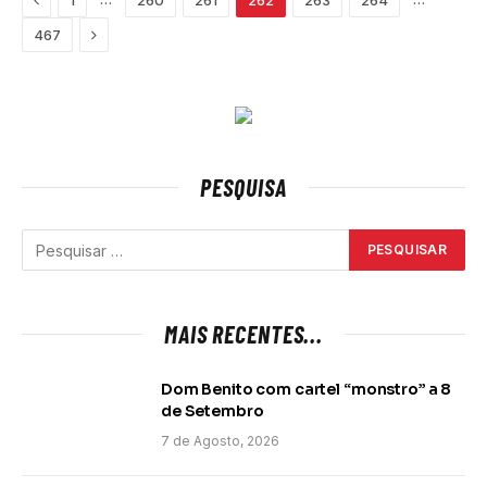
1
260
261
262
263
264
Next
467
PESQUISA
MAIS RECENTES...
Dom Benito com cartel “monstro” a 8
de Setembro
7 de Agosto, 2026