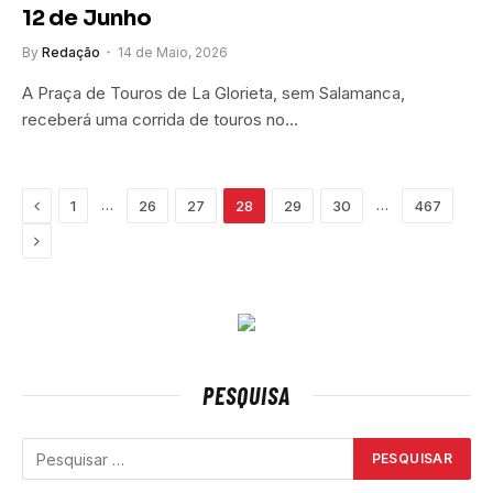
12 de Junho
By
Redação
14 de Maio, 2026
A Praça de Touros de La Glorieta, sem Salamanca,
receberá uma corrida de touros no…
Previous
…
…
1
26
27
28
29
30
467
Next
PESQUISA