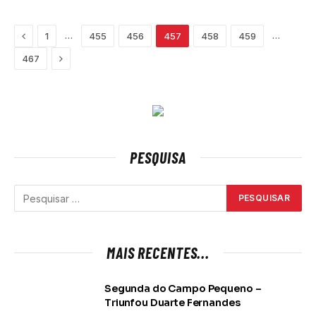
Previous
…
…
1
455
456
457
458
459
Next
467
PESQUISA
MAIS RECENTES...
Segunda do Campo Pequeno –
Triunfou Duarte Fernandes