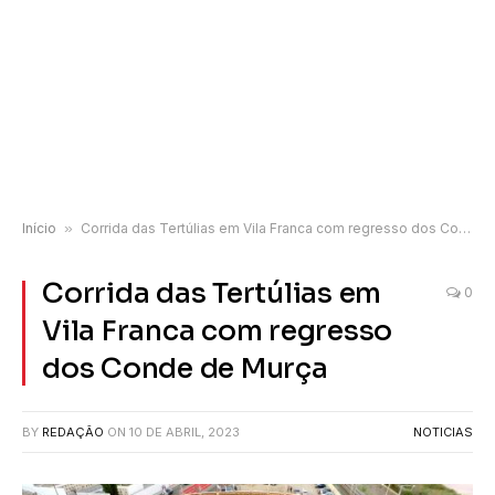
Início
»
Corrida das Tertúlias em Vila Franca com regresso dos Conde de Murça
Corrida das Tertúlias em
0
Vila Franca com regresso
dos Conde de Murça
BY
REDAÇÃO
ON
10 DE ABRIL, 2023
NOTICIAS