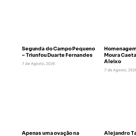
Segunda do Campo Pequeno
Homenagem a
– Triunfou Duarte Fernandes
Moura Caeta
Aleixo
7 de Agosto, 2026
7 de Agosto, 202
Apenas uma ovação na
Alejandro T