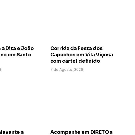
 Dita e João
Corrida da Festa dos
no em Santo
Capuchos em Vila Viçosa
com cartel definido
6
7 de Agosto, 2026
alavante a
Acompanhe em DIRETO a