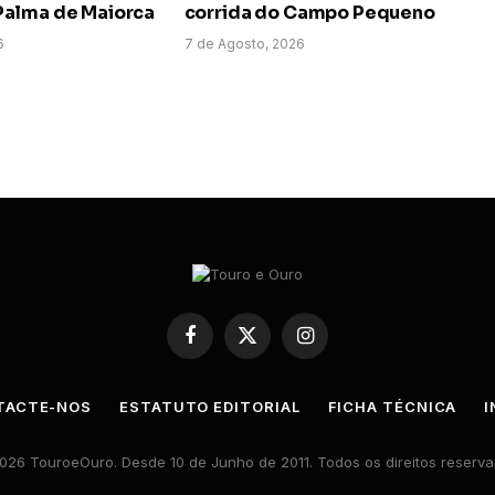
alma de Maiorca
corrida do Campo Pequeno
6
7 de Agosto, 2026
Facebook
X
Instagram
(Twitter)
TACTE-NOS
ESTATUTO EDITORIAL
FICHA TÉCNICA
I
026 TouroeOuro. Desde 10 de Junho de 2011. Todos os direitos reserva