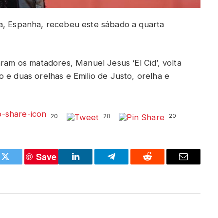
ha, Espanha, recebeu este sábado a quarta
aram os matadores, Manuel Jesus ‘El Cid’, volta
 e duas orelhas e Emilio de Justo, orelha e
20
20
20
Save
k
Twitter
LinkedIn
Telegram
Reddit
Email