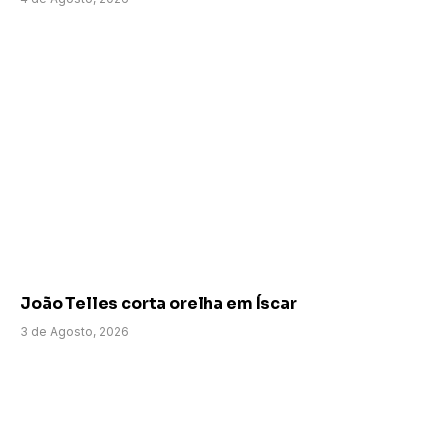
João Telles corta orelha em Íscar
3 de Agosto, 2026