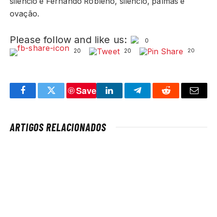
silêncio e Fernando Robleño, silêncio, palmas e
ovação.
Please follow and like us:
0
20
20
20
Save
Facebook
Twitter
LinkedIn
Telegram
Reddit
Email
ARTIGOS RELACIONADOS