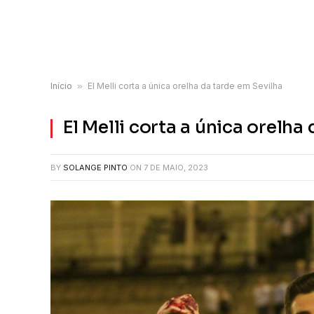
Início
»
El Melli corta a única orelha da tarde em Sevilha
El Melli corta a única orelha
BY
SOLANGE PINTO
ON
7 DE MAIO, 2023