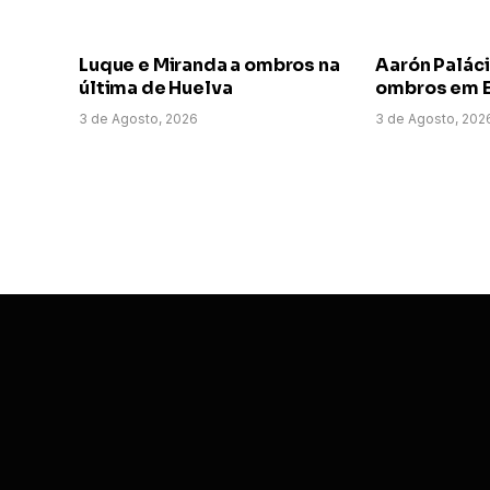
Luque e Miranda a ombros na
Aarón Paláci
última de Huelva
ombros em E
3 de Agosto, 2026
3 de Agosto, 202