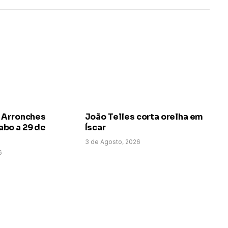
 Arronches
João Telles corta orelha em
bo a 29 de
Íscar
3 de Agosto, 2026
6