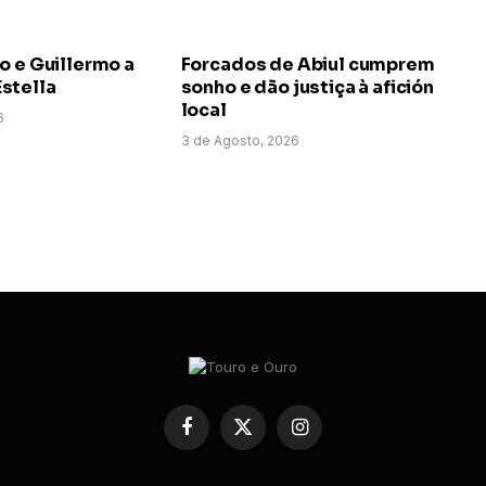
o e Guillermo a
Forcados de Abiul cumprem
stella
sonho e dão justiça à afición
local
6
3 de Agosto, 2026
Facebook
X
Instagram
(Twitter)