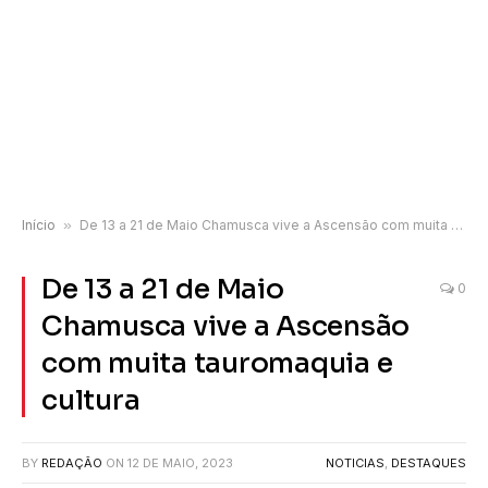
Início
»
De 13 a 21 de Maio Chamusca vive a Ascensão com muita tauromaquia e cultura
De 13 a 21 de Maio
0
Chamusca vive a Ascensão
com muita tauromaquia e
cultura
BY
REDAÇÃO
ON
12 DE MAIO, 2023
NOTICIAS
,
DESTAQUES