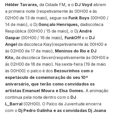
Hélder Tavares,
da Cidade FM, e o
DJ Voyd
abrem
a primeira noite (respetivamente às 00H00 e às
02H00 de 13 de maio), segue-se
Funk Boys
(00H00 /
14 de maio), o Dj
Gonçalo Henriques,
dadiscoteca
Respública (00H00 / 15 de maio), o Dj
André
Gaspar
(00H00 / 16 de maio),
FunkOff
e o
DJ
Angel
da discoteca Kiay(respetivamente às 00H00 e
às 02H00 de 17 de maio),
Meninos do Rio e DJ
Kito,
da discoteca Seven(respetivamente às 00H00 e
às 02H00 de 18 de maio). Na sexta-feira (19 de maio
às 00H00) o palco é dos
Bezourinhos com o
espetáculo de comemoração do seu 10º
aniversário, que terão como convidados os
artistas Emanuel Moura e Elsa Gomes.
A animação
continua pela noite dentro com o
DJ
L_Barral
(02H00). O Palco da Juventude encerra
com o
Dj Pedro Galinha e as convidadas Dj Joana