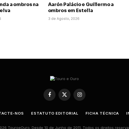
anda a ombros na
Aarón Palácio e Guillermo a
uelva
ombros em Estella
6
3 de Agosto, 2026
Facebook
X
Instagram
(Twitter)
TACTE-NOS
ESTATUTO EDITORIAL
FICHA TÉCNICA
I
026 TouroeOuro. Desde 10 de Junho de 2011. Todos os direitos reserva