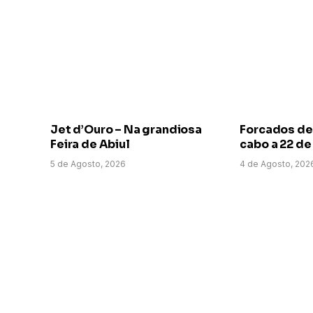
Jet d’Ouro – Na grandiosa
Forcados de
Feira de Abiul
cabo a 22 d
5 de Agosto, 2026
4 de Agosto, 202