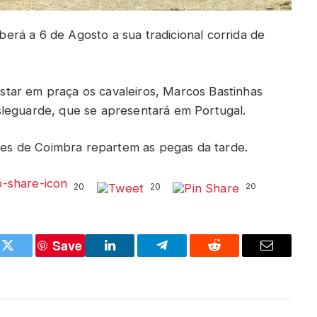
rá a 6 de Agosto a sua tradicional corrida de
 estar em praça os cavaleiros, Marcos Bastinhas
sleguarde, que se apresentará em Portugal.
s de Coimbra repartem as pegas da tarde.
20
20
20
Save
k
Twitter
LinkedIn
Telegram
Reddit
Email