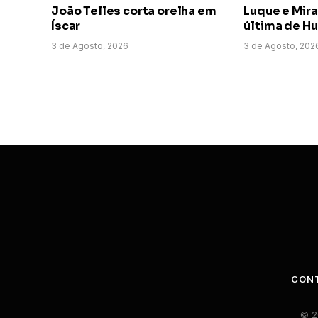
João Telles corta orelha em
Luque e Mir
Íscar
última de H
3 de Agosto, 2026
3 de Agosto, 202
CON
© 2