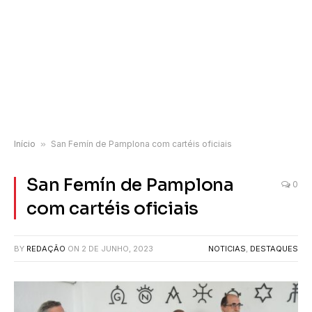
Início
»
San Femín de Pamplona com cartéis oficiais
San Femín de Pamplona
0
com cartéis oficiais
BY
REDAÇÃO
ON
2 DE JUNHO, 2023
NOTICIAS
,
DESTAQUES