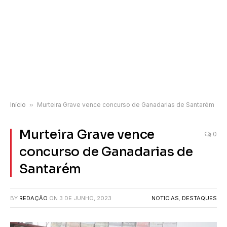
Início
»
Murteira Grave vence concurso de Ganadarias de Santarém
Murteira Grave vence
0
concurso de Ganadarias de
Santarém
BY
REDAÇÃO
ON
3 DE JUNHO, 2023
NOTICIAS
,
DESTAQUES