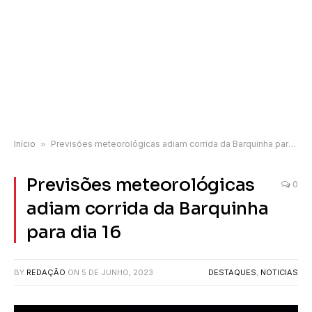
Início
»
Previsões meteorológicas adiam corrida da Barquinha para dia 16
Previsões meteorológicas
0
adiam corrida da Barquinha
para dia 16
BY
REDAÇÃO
ON
5 DE JUNHO, 2023
DESTAQUES
,
NOTICIAS