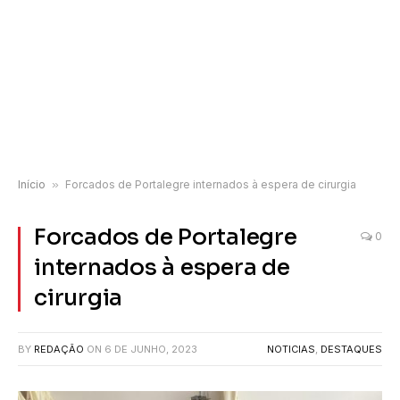
Início
»
Forcados de Portalegre internados à espera de cirurgia
Forcados de Portalegre
0
internados à espera de
cirurgia
BY
REDAÇÃO
ON
6 DE JUNHO, 2023
NOTICIAS
,
DESTAQUES