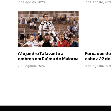
7 de Agosto, 2026
7 de Agosto, 202
Alejandro Talavante a
Forcados de
ombros em Palma de Maiorca
cabo a 22 d
7 de Agosto, 2026
4 de Agosto, 202