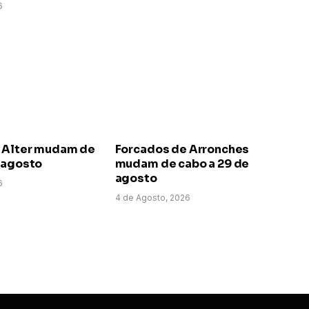
6
 Alter mudam de
Forcados de Arronches
e agosto
mudam de cabo a 29 de
agosto
6
4 de Agosto, 2026