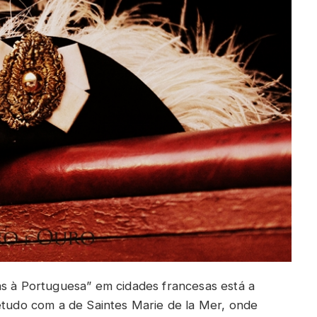
as à Portuguesa” em cidades francesas está a
retudo com a de Saintes Marie de la Mer, onde