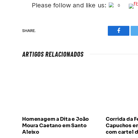
Please follow and like us:
0
SHARE.
Faceboo
ARTIGOS RELACIONADOS
Homenagem a Dita e João
Corrida da F
Moura Caetano em Santo
Capuchos em
Aleixo
com cartel d