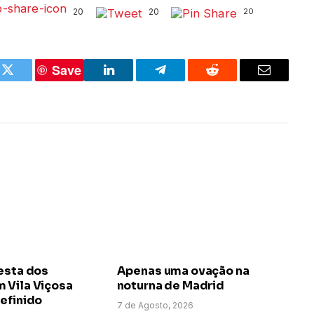
20
20
20
Save
k
Twitter
LinkedIn
Telegram
Reddit
Email
esta dos
Apenas uma ovação na
 Vila Viçosa
noturna de Madrid
efinido
7 de Agosto, 2026