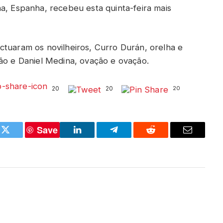
a, Espanha, recebeu esta quinta-feira mais
ctuaram os novilheiros, Curro Durán, orelha e
ção e Daniel Medina, ovação e ovação.
20
20
20
Save
k
Twitter
LinkedIn
Telegram
Reddit
Email