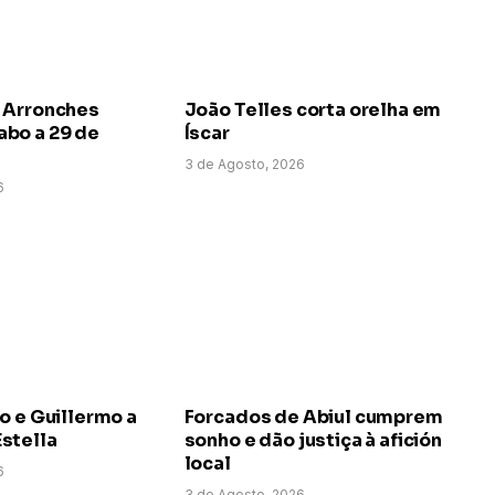
 Arronches
João Telles corta orelha em
bo a 29 de
Íscar
3 de Agosto, 2026
6
o e Guillermo a
Forcados de Abiul cumprem
stella
sonho e dão justiça à afición
local
6
3 de Agosto, 2026