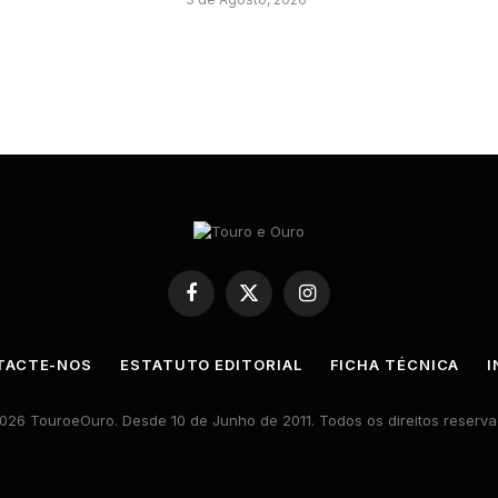
Facebook
X
Instagram
(Twitter)
TACTE-NOS
ESTATUTO EDITORIAL
FICHA TÉCNICA
I
026 TouroeOuro. Desde 10 de Junho de 2011. Todos os direitos reserva