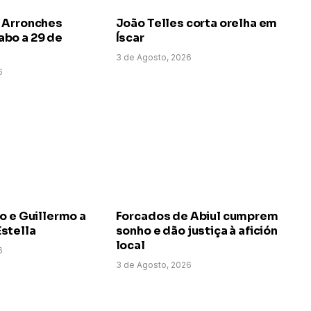
 Arronches
João Telles corta orelha em
bo a 29 de
Íscar
3 de Agosto, 2026
6
o e Guillermo a
Forcados de Abiul cumprem
stella
sonho e dão justiça à afición
local
6
3 de Agosto, 2026