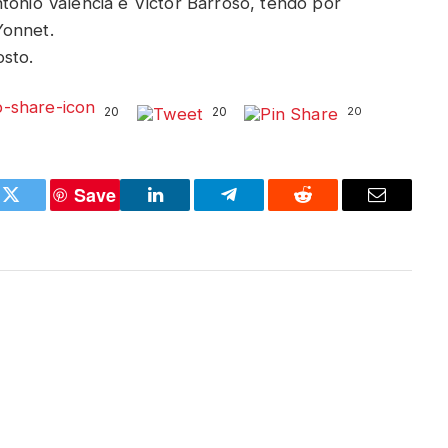
tonio Valencia e Víctor Barroso, tendo por
Yonnet.
sto.
20
20
20
Save
k
Twitter
LinkedIn
Telegram
Reddit
Email