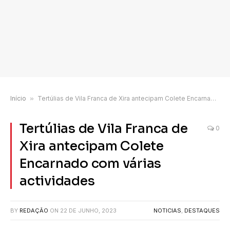
Início
»
Tertúlias de Vila Franca de Xira antecipam Colete Encarnado com várias actividades
Tertúlias de Vila Franca de
0
Xira antecipam Colete
Encarnado com várias
actividades
BY
REDAÇÃO
ON
22 DE JUNHO, 2023
NOTICIAS
,
DESTAQUES