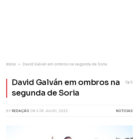
Início
»
David Galván em ombros na segunda de Soria
David Galván em ombros na
0
segunda de Soria
BY
REDAÇÃO
ON
2 DE JULHO, 2023
NOTICIAS