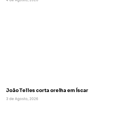
João Telles corta orelha em Íscar
3 de Agosto, 2026