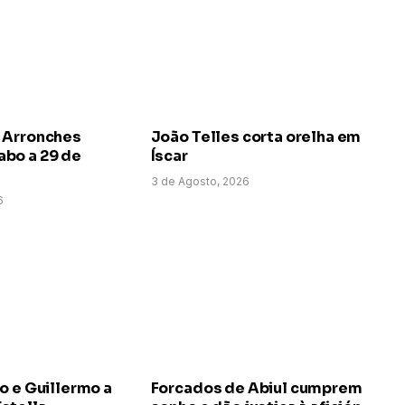
 Arronches
João Telles corta orelha em
bo a 29 de
Íscar
3 de Agosto, 2026
6
o e Guillermo a
Forcados de Abiul cumprem