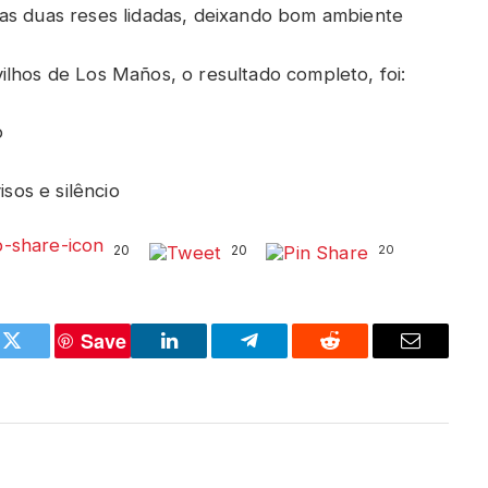
as duas reses lidadas, deixando bom ambiente
ilhos de Los Maños, o resultado completo, foi:
o
isos e silêncio
20
20
20
Save
k
Twitter
LinkedIn
Telegram
Reddit
Email