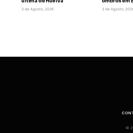
última de Huelva
ombros em E
3 de Agosto, 2026
3 de Agosto, 202
CON
© 2