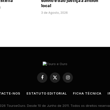
stella
sonho e dão justiça à afición
local
6
3 de Agosto, 2026
Facebook
X
Instagram
(Twitter)
TACTE-NOS
ESTATUTO EDITORIAL
FICHA TÉCNICA
I
026 TouroeOuro. Desde 10 de Junho de 2011. Todos os direitos reserva