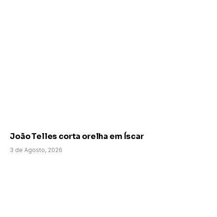
João Telles corta orelha em Íscar
3 de Agosto, 2026