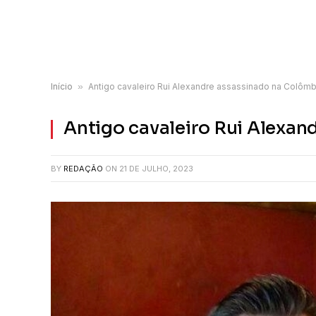
Início
»
Antigo cavaleiro Rui Alexandre assassinado na Colômb
Antigo cavaleiro Rui Alexan
BY
REDAÇÃO
ON
21 DE JULHO, 2023