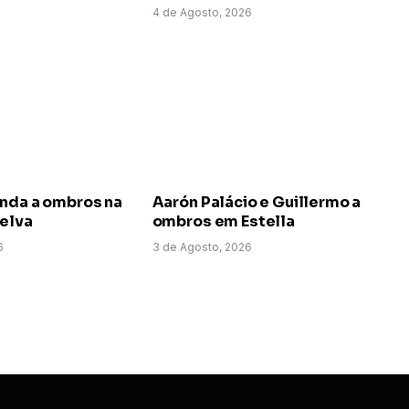
4 de Agosto, 2026
anda a ombros na
Aarón Palácio e Guillermo a
uelva
ombros em Estella
6
3 de Agosto, 2026