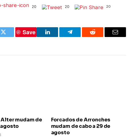
20
20
20
Save
k
Twitter
LinkedIn
Telegram
Reddit
Email
 Alter mudam de
Forcados de Arronches
e agosto
mudam de cabo a 29 de
agosto
6