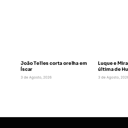
João Telles corta orelha em
Luque e Mir
Íscar
última de H
3 de Agosto, 2026
3 de Agosto, 202