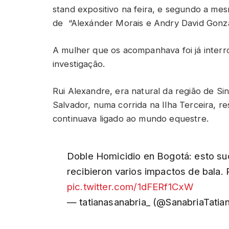
stand expositivo na feira, e segundo a me
de “Alexánder Morais e Andry David Gonz
A mulher que os acompanhava foi já inter
investigação.
Rui Alexandre, era natural da região de Si
Salvador, numa corrida na Ilha Terceira, re
continuava ligado ao mundo equestre.
Doble Homicidio en Bogotá: esto suc
recibieron varios impactos de bala. P
pic.twitter.com/1dFERf1CxW
— tatianasanabria_ (@SanabriaTatia