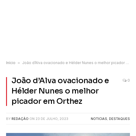
Início
»
João d’Alva ovacionado e Hélder Nunes o melhor picador em Orthez
João d’Alva ovacionado e
0
Hélder Nunes o melhor
picador em Orthez
BY
REDAÇÃO
ON
23 DE JULHO, 2023
NOTICIAS
,
DESTAQUES