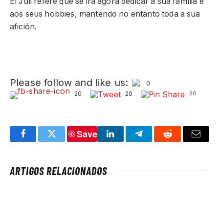
El Juli refere que se irá agora dedicar à sua família e
aos seus hobbies, mantendo no entanto toda a sua
afición.
Please follow and like us:
0
20
20
20
Save
Facebook
Twitter
LinkedIn
Telegram
Reddit
Email
ARTIGOS RELACIONADOS