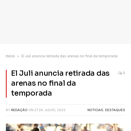
Início
»
El Juli anuncia retirada das arenas no final da temporada
El Juli anuncia retirada das
0
arenas no final da
temporada
BY
REDAÇÃO
ON
27 DE JULHO, 2023
NOTICIAS
,
DESTAQUES