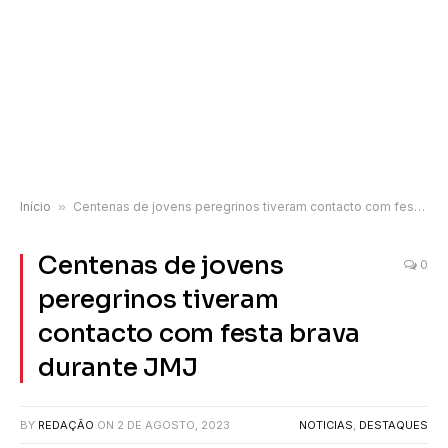
Início
»
Centenas de jovens peregrinos tiveram contacto com festa brava durante JMJ
Centenas de jovens
0
peregrinos tiveram
contacto com festa brava
durante JMJ
BY
REDAÇÃO
ON
2 DE AGOSTO, 2023
NOTICIAS
,
DESTAQUES