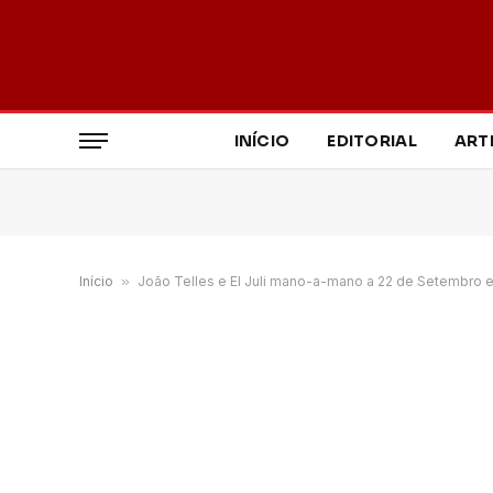
INÍCIO
EDITORIAL
ART
Início
»
João Telles e El Juli mano-a-mano a 22 de Setembro