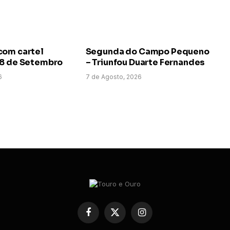
com cartel
Segunda do Campo Pequeno
 8 de Setembro
– Triunfou Duarte Fernandes
6
7 de Agosto, 2026
Facebook
X
Instagram
(Twitter)