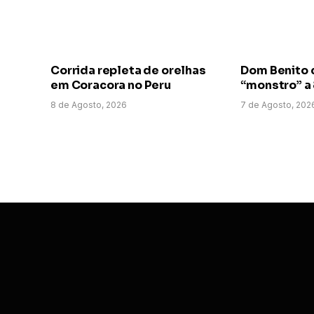
Corrida repleta de orelhas
Dom Benito 
em Coracora no Peru
“monstro” a
8 de Agosto, 2026
7 de Agosto, 202