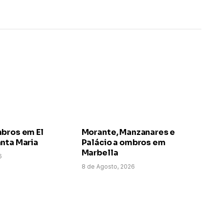
mbros em El
Morante, Manzanares e
nta Maria
Palácio a ombros em
Marbella
6
8 de Agosto, 2026