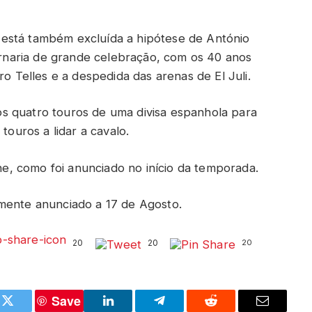
está também excluída a hipótese de António
tornaria de grande celebração, com os 40 anos
ro Telles e a despedida das arenas de El Juli.
s quatro touros de uma divisa espanhola para
touros a lidar a cavalo.
, como foi anunciado no início da temporada.
lmente anunciado a 17 de Agosto.
20
20
20
Save
k
Twitter
LinkedIn
Telegram
Reddit
Email