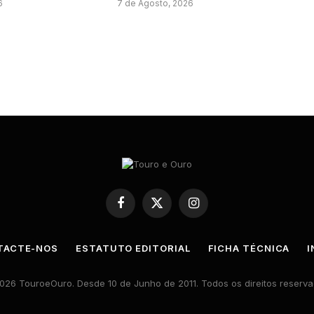
6
7 de Agosto, 2026
Facebook
X
Instagram
(Twitter)
TACTE-NOS
ESTATUTO EDITORIAL
FICHA TÉCNICA
I
026 TouroeOuro. Desde 10 de Junho de 2011. Todos os direitos reserva