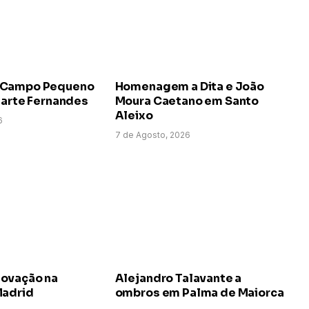
 Campo Pequeno
Homenagem a Dita e João
uarte Fernandes
Moura Caetano em Santo
Aleixo
6
7 de Agosto, 2026
ovação na
Alejandro Talavante a
Madrid
ombros em Palma de Maiorca