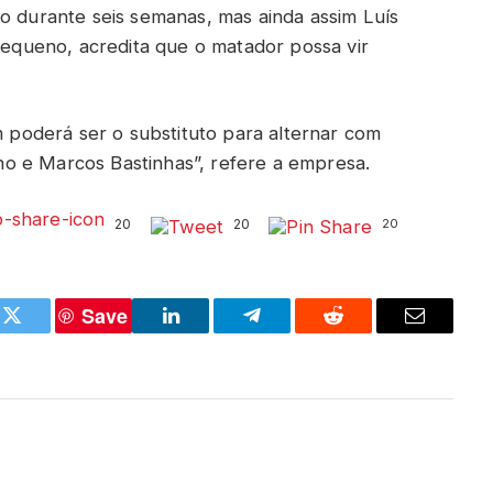
so durante seis semanas, mas ainda assim Luís
queno, acredita que o matador possa vir
poderá ser o substituto para alternar com
o e Marcos Bastinhas”, refere a empresa.
20
20
20
Save
k
Twitter
LinkedIn
Telegram
Reddit
Email