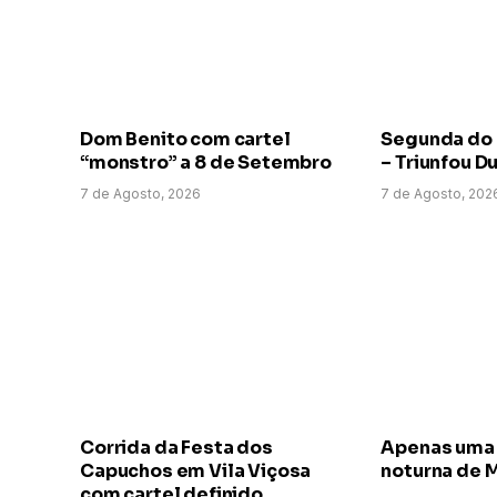
Dom Benito com cartel
Segunda do
“monstro” a 8 de Setembro
– Triunfou D
7 de Agosto, 2026
7 de Agosto, 202
Corrida da Festa dos
Apenas uma 
Capuchos em Vila Viçosa
noturna de 
com cartel definido