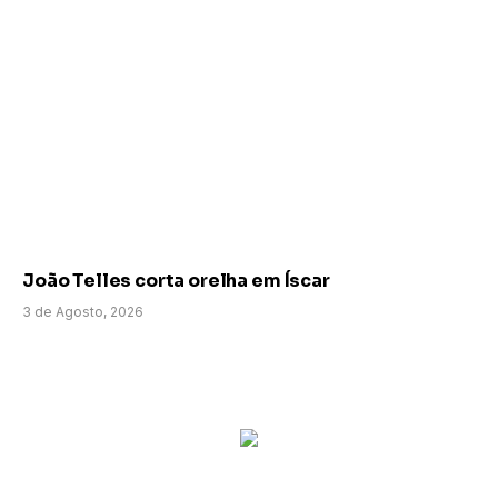
João Telles corta orelha em Íscar
3 de Agosto, 2026