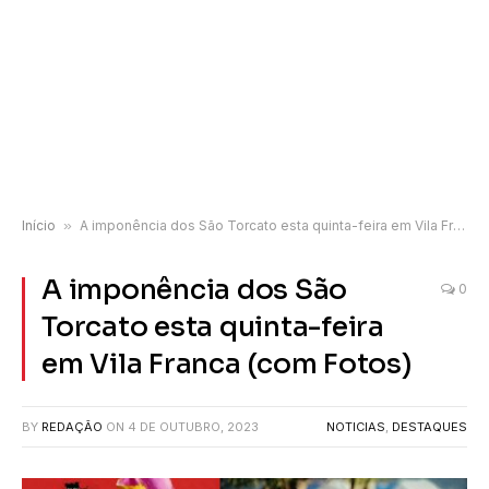
Início
»
A imponência dos São Torcato esta quinta-feira em Vila Franca (com Fotos)
A imponência dos São
0
Torcato esta quinta-feira
em Vila Franca (com Fotos)
BY
REDAÇÃO
ON
4 DE OUTUBRO, 2023
NOTICIAS
,
DESTAQUES