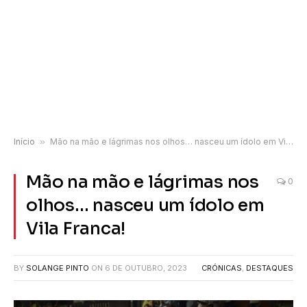
Início
»
Mão na mão e lágrimas nos olhos… nasceu um ídolo em Vila Franca!
Mão na mão e lágrimas nos
0
olhos… nasceu um ídolo em
Vila Franca!
BY
SOLANGE PINTO
ON
6 DE OUTUBRO, 2023
CRÓNICAS
,
DESTAQUES