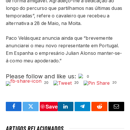
de forma amigável. Agradeço-lhe a dedicação ao
longo do percurso que partilhamos nas últimas duas
temporadas”, refere o cavaleiro que recebeu a
alternativa a 28 de Maio, na Moita.
Paco Velásquez anuncia ainda que “brevemente
anunciarei o meu novo representante em Portugal.
Em Espanha o empresário Julian Alonso manter-se-
á como meu apoderado.”
Please follow and like us:
0
20
20
20
Save
Facebook
Twitter
LinkedIn
Telegram
Reddit
Email
ARTIGOS RELACIONADOS