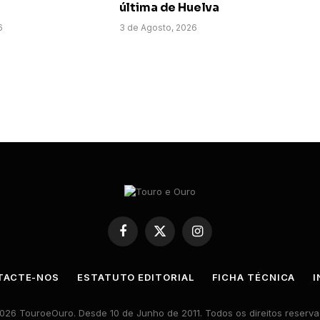
última de Huelva
6
3 de Agosto, 2026
Facebook
X
Instagram
(Twitter)
TACTE-NOS
ESTATUTO EDITORIAL
FICHA TÉCNICA
I
026 TouroeOuro. Desde 10 de Junho de 2011. Todos os direitos reserva