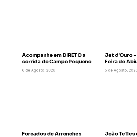
Acompanhe em DIRETO a
Jet d’Ouro –
corrida do Campo Pequeno
Feira de Abi
6 de Agosto, 2026
5 de Agosto, 202
Forcados de Arronches
João Telles 