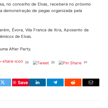
sa, no concelho de Elvas, receberá no próximo
ma demonstração de pegas organizada pela
rém, Évora, Vila Franca de Xira, Aposento da
émicos de Elvas.
uma After Party.
20
20
20
Save
k
Twitter
LinkedIn
Telegram
Reddit
Email