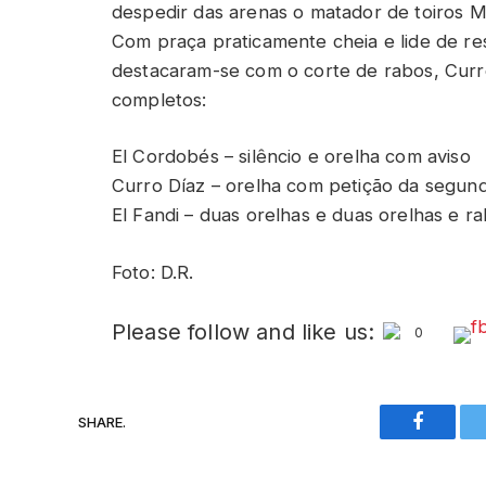
despedir das arenas o matador de toiros M
Com praça praticamente cheia e lide de res
destacaram-se com o corte de rabos, Curro
completos:
El Cordobés – silêncio e orelha com aviso
Curro Díaz – orelha com petição da segund
El Fandi – duas orelhas e duas orelhas e r
Foto: D.R.
Please follow and like us:
0
SHARE.
Faceboo