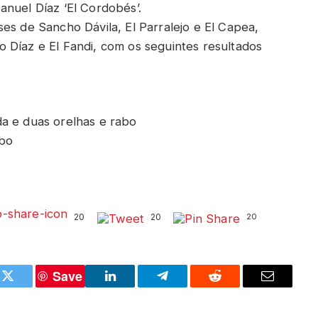
anuel Díaz ‘El Cordobés’.
es de Sancho Dávila, El Parralejo e El Capea,
 Díaz e El Fandi, com os seguintes resultados
a e duas orelhas e rabo
abo
20
20
20
Save
k
Twitter
LinkedIn
Telegram
Reddit
Email