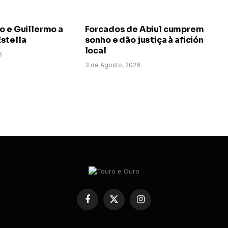
o e Guillermo a
Forcados de Abiul cumprem
stella
sonho e dão justiça à afición
local
6
3 de Agosto, 2026
Facebook
X
Instagram
(Twitter)