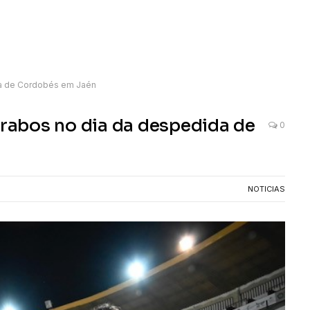
ida de Cordobés em Jaén
 rabos no dia da despedida de
0
NOTICIAS