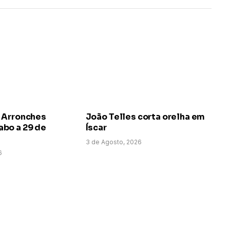
 Arronches
João Telles corta orelha em
bo a 29 de
Íscar
3 de Agosto, 2026
6