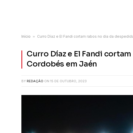
Início
»
Curro Díaz e El Fandi cortam rabos no dia da desped
Curro Díaz e El Fandi cortam
Cordobés em Jaén
BY
REDAÇÃO
ON
15 DE OUTUBRO, 2023