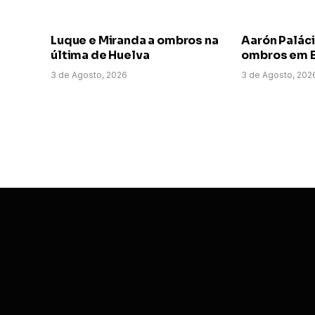
Luque e Miranda a ombros na
Aarón Paláci
última de Huelva
ombros em E
3 de Agosto, 2026
3 de Agosto, 202