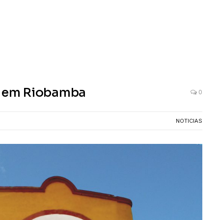
am em Riobamba
0
NOTICIAS