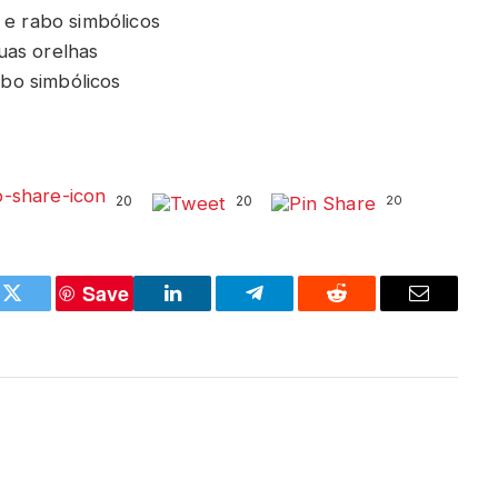
 e rabo simbólicos
uas orelhas
abo simbólicos
20
20
20
Save
k
Twitter
LinkedIn
Telegram
Reddit
Email