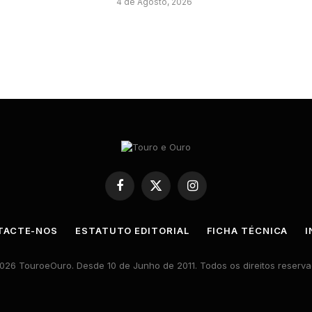
4 de Agosto, 2026
Facebook
X
Instagram
(Twitter)
TACTE-NOS
ESTATUTO EDITORIAL
FICHA TÉCNICA
I
026 TouroeOuro. Desde 10 de Junho de 2011. Todos os direitos reserva