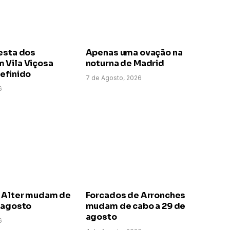
esta dos
Apenas uma ovação na
 Vila Viçosa
noturna de Madrid
efinido
7 de Agosto, 2026
6
 Alter mudam de
Forcados de Arronches
e agosto
mudam de cabo a 29 de
agosto
6