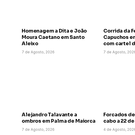
Homenagem a Dita e João
Corrida da F
Moura Caetano em Santo
Capuchos em
Aleixo
com cartel d
7 de Agosto, 2026
7 de Agosto, 202
Alejandro Talavante a
Forcados de
ombros em Palma de Maiorca
cabo a 22 d
7 de Agosto, 2026
4 de Agosto, 202