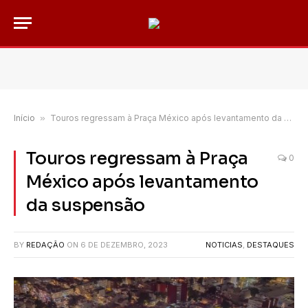
Início
»
Touros regressam à Praça México após levantamento da suspensão
Touros regressam à Praça
0
México após levantamento
da suspensão
BY
REDAÇÃO
ON
6 DE DEZEMBRO, 2023
NOTICIAS
,
DESTAQUES