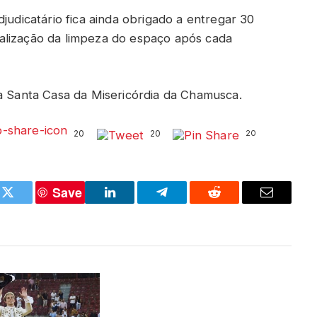
judicatário fica ainda obrigado a entregar 30
alização da limpeza do espaço após cada
da Santa Casa da Misericórdia da Chamusca.
20
20
20
Save
k
Twitter
LinkedIn
Telegram
Reddit
Email