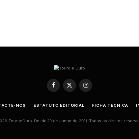
Facebook
X
Instagram
(Twitter)
TACTE-NOS
ESTATUTO EDITORIAL
FICHA TÉCNICA
I
026 TouroeOuro. Desde 10 de Junho de 2011. Todos os direitos reserva