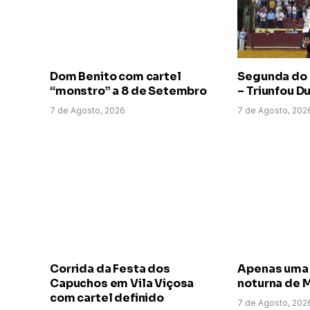
Dom Benito com cartel
Segunda do
“monstro” a 8 de Setembro
– Triunfou D
7 de Agosto, 2026
7 de Agosto, 202
Corrida da Festa dos
Apenas uma 
Capuchos em Vila Viçosa
noturna de 
com cartel definido
7 de Agosto, 202