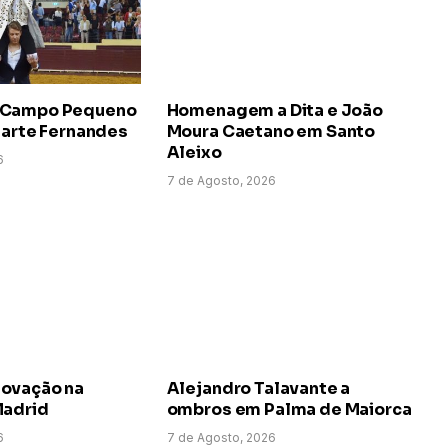
 Campo Pequeno
Homenagem a Dita e João
uarte Fernandes
Moura Caetano em Santo
Aleixo
6
7 de Agosto, 2026
ovação na
Alejandro Talavante a
Madrid
ombros em Palma de Maiorca
6
7 de Agosto, 2026