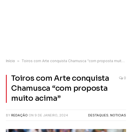
Início
»
Toiros com Arte conquista Chamusca “com proposta muito acima”
Toiros com Arte conquista
0
Chamusca “com proposta
muito acima”
BY
REDAÇÃO
ON
9 DE JANEIRO, 2024
DESTAQUES
,
NOTICIAS