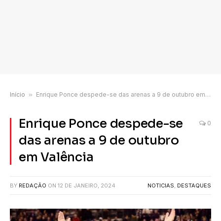
Início
»
Enrique Ponce despede-se das arenas a 9 de outubro em Valência
Enrique Ponce despede-se
0
das arenas a 9 de outubro
em Valência
BY
REDAÇÃO
ON
12 DE JANEIRO, 2024
NOTICIAS
,
DESTAQUES