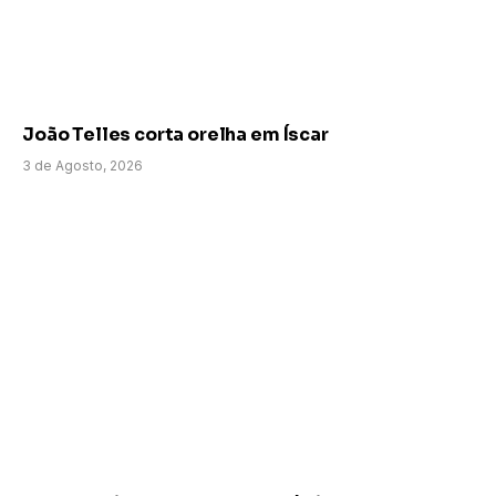
João Telles corta orelha em Íscar
3 de Agosto, 2026