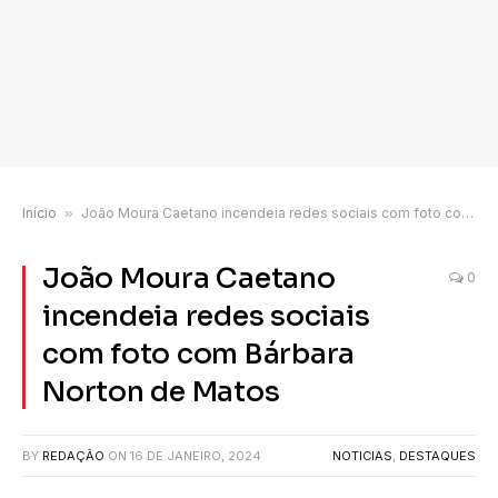
Início
»
João Moura Caetano incendeia redes sociais com foto com Bárbara Norton de Matos
João Moura Caetano
0
incendeia redes sociais
com foto com Bárbara
Norton de Matos
BY
REDAÇÃO
ON
16 DE JANEIRO, 2024
NOTICIAS
,
DESTAQUES