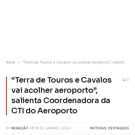
Início
»
“Terra de Touros e Cavalos vai acolher aeroporto”, salienta Coordenadora da CTI do Aeroporto
“Terra de Touros e Cavalos
0
vai acolher aeroporto”,
salienta Coordenadora da
CTI do Aeroporto
BY
REDAÇÃO
ON
19 DE JANEIRO, 2024
NOTICIAS
,
DESTAQUES