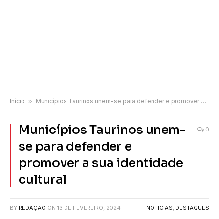
Início
»
Municípios Taurinos unem-se para defender e promover a sua identidade cultural
Municípios Taurinos unem-
0
se para defender e
promover a sua identidade
cultural
BY
REDAÇÃO
ON
13 DE FEVEREIRO, 2024
NOTICIAS
,
DESTAQUES