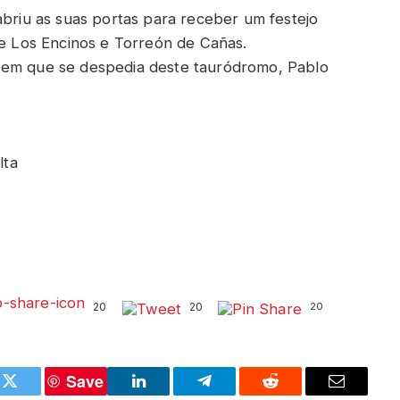
abriu as suas portas para receber um festejo
de Los Encinos e Torreón de Cañas.
 em que se despedia deste tauródromo, Pablo
lta
20
20
20
Save
k
Twitter
LinkedIn
Telegram
Reddit
Email