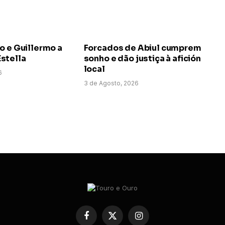
o e Guillermo a
Forcados de Abiul cumprem
stella
sonho e dão justiça à afición
local
6
3 de Agosto, 2026
Facebook
X
Instagram