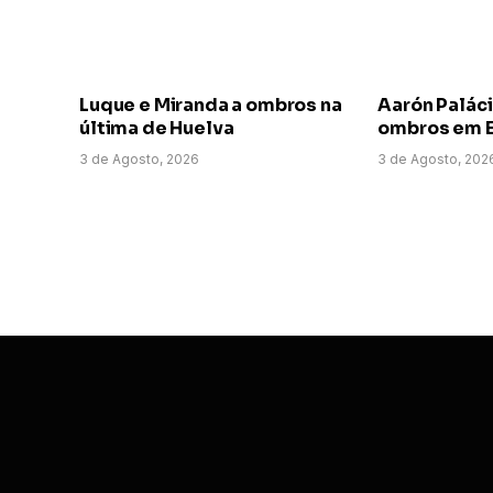
Luque e Miranda a ombros na
Aarón Paláci
última de Huelva
ombros em E
3 de Agosto, 2026
3 de Agosto, 202