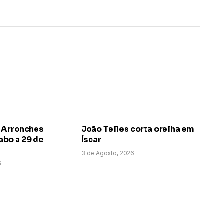
 Arronches
João Telles corta orelha em
bo a 29 de
Íscar
3 de Agosto, 2026
6