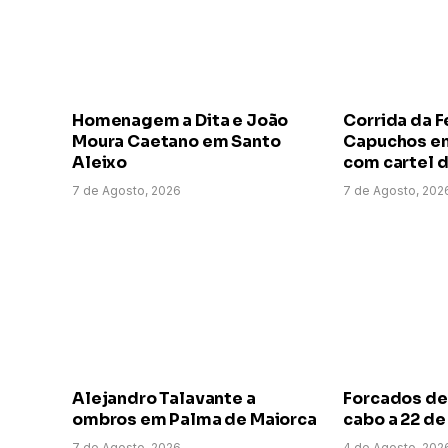
Homenagem a Dita e João
Corrida da F
Moura Caetano em Santo
Capuchos em
Aleixo
com cartel d
7 de Agosto, 2026
7 de Agosto, 202
Alejandro Talavante a
Forcados de
ombros em Palma de Maiorca
cabo a 22 d
7 de Agosto, 2026
4 de Agosto, 202