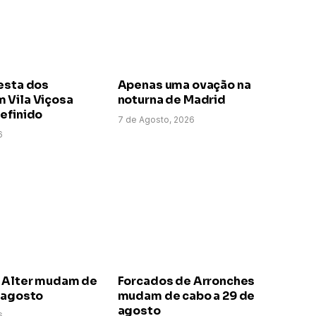
esta dos
Apenas uma ovação na
 Vila Viçosa
noturna de Madrid
efinido
7 de Agosto, 2026
6
 Alter mudam de
Forcados de Arronches
e agosto
mudam de cabo a 29 de
agosto
6