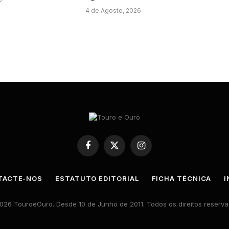
4 de Agosto, 2026
Facebook
X
Instagram
(Twitter)
TACTE-NOS
ESTATUTO EDITORIAL
FICHA TÉCNICA
I
026 TouroeOuro. Desde 10 de Junho de 2011. Todos os direitos reserva