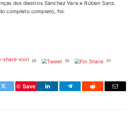
enças dos diestros Sánchez Vara e Rúben Sanz.
do completo completo, foi:
20
20
20
Save
k
Twitter
LinkedIn
Telegram
Reddit
Email