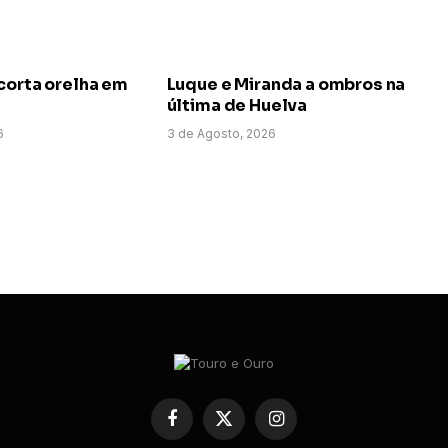
corta orelha em
Luque e Miranda a ombros na
última de Huelva
6
3 de Agosto, 2026
Facebook
X
Instagram
(Twitter)