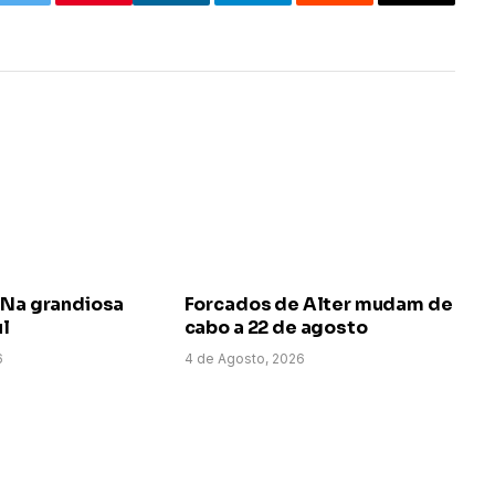
k
Twitter
LinkedIn
Telegram
Reddit
Email
 Na grandiosa
Forcados de Alter mudam de
ul
cabo a 22 de agosto
6
4 de Agosto, 2026